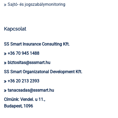
Sajtó- és jogszabálymonitoring
Kapcsolat
SS Smart Insurance Consulting Kft.
+36 70 945 1488
biztositas@sssmart.hu
SS Smart Organizatonal Development Kft.
+36 20 213 2393
tanacsadas@sssmart.hu
Címünk:
Vendel. u 11.,
Budapest, 1096