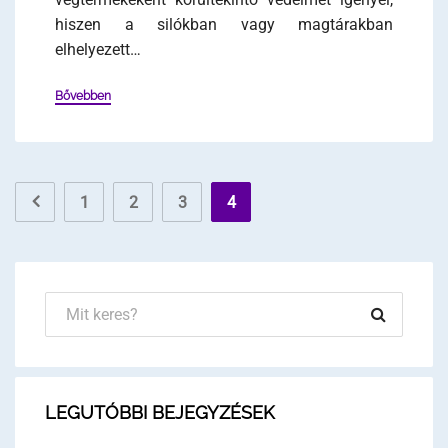
hiszen a silókban vagy magtárakban
elhelyezett…
Bővebben
1
2
3
4
LEGUTÓBBI BEJEGYZÉSEK