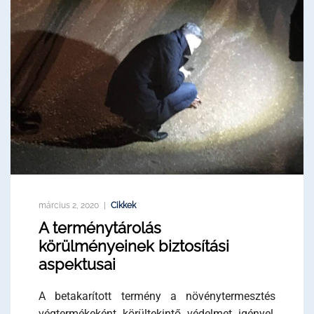
március 2, 2020
Cikkek
A terménytárolás
körülményeinek biztosítási
aspektusai
A betakarított termény a növénytermesztés
végtermékeként körültekintő védelmet igényel,