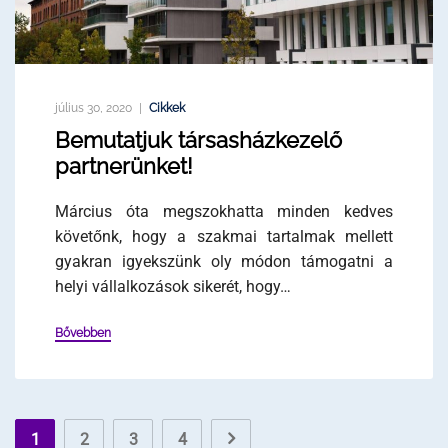
július 30, 2020
Cikkek
Bemutatjuk társasházkezelő
partnerünket!
Március óta megszokhatta minden kedves
követőnk, hogy a szakmai tartalmak mellett
gyakran igyekszünk oly módon támogatni a
helyi vállalkozások sikerét, hogy…
Bővebben
1
2
3
4