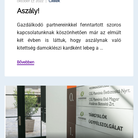
október 17, 2022
Cikkek
Aszály!
Gazdálkodó partnereinkkel fenntartott szoros
kapcsolatunknak köszönhetően már az elmúlt
két évben is láttuk, hogy aszálynak való
kitettség damoklészi kardként lebeg a …
Bővebben