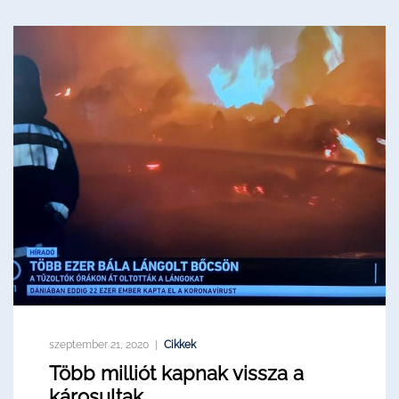
szeptember 21, 2020
Cikkek
Több milliót kapnak vissza a
károsultak