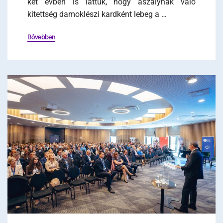
két évben is láttuk, hogy aszálynak való
kitettség damoklészi kardként lebeg a …
Bővebben