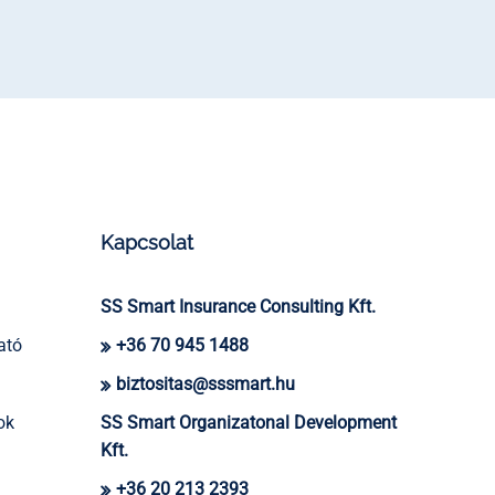
Kapcsolat
SS Smart Insurance Consulting Kft.
ató
+36 70 945 1488
biztositas@sssmart.hu
ok
SS Smart Organizatonal Development
Kft.
+36 20 213 2393