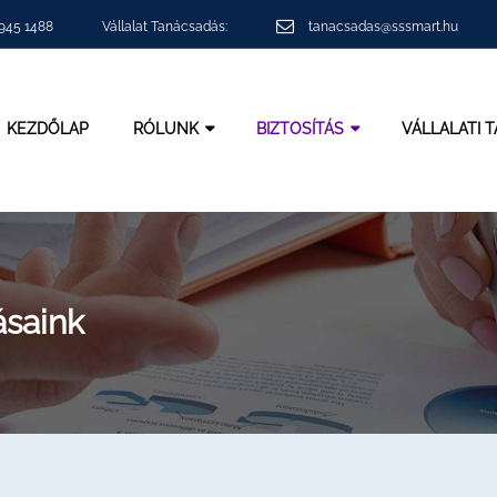
 945 1488
Vállalat Tanácsadás:
tanacsadas@sssmart.hu
KEZDŐLAP
RÓLUNK
BIZTOSÍTÁS
VÁLLALATI 
saink