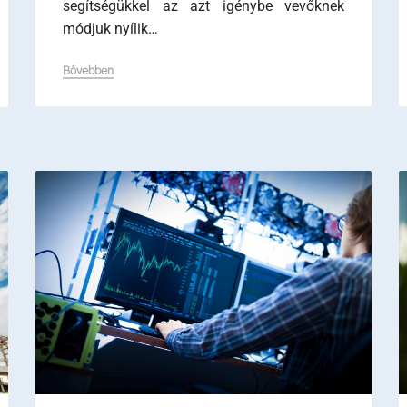
segítségükkel az azt igénybe vevőknek
módjuk nyílik…
Bővebben