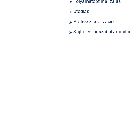
Folyamatoptimalizálás
Utódlás
Professzionalizáció
Sajtó- és jogszabálymonito