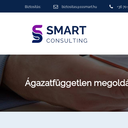
Biztosítás:
biztositas@sssmart.hu
+36 70
Ágazatfüggetlen megoldá