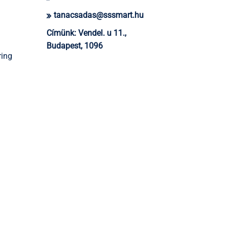
tanacsadas@sssmart.hu
Címünk:
Vendel. u 11.,
Budapest, 1096
ring