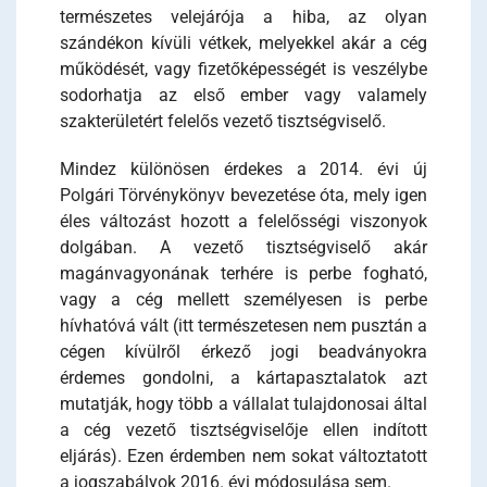
természetes velejárója a hiba, az olyan
szándékon kívüli vétkek, melyekkel akár a cég
működését, vagy fizetőképességét is veszélybe
sodorhatja az első ember vagy valamely
szakterületért felelős vezető tisztségviselő.
Mindez különösen érdekes a 2014. évi új
Polgári Törvénykönyv bevezetése óta, mely igen
éles változást hozott a felelősségi viszonyok
dolgában. A vezető tisztségviselő akár
magánvagyonának terhére is perbe fogható,
vagy a cég mellett személyesen is perbe
hívhatóvá vált (itt természetesen nem pusztán a
cégen kívülről érkező jogi beadványokra
érdemes gondolni, a kártapasztalatok azt
mutatják, hogy több a vállalat tulajdonosai által
a cég vezető tisztségviselője ellen indított
eljárás). Ezen érdemben nem sokat változtatott
a jogszabályok 2016. évi módosulása sem.