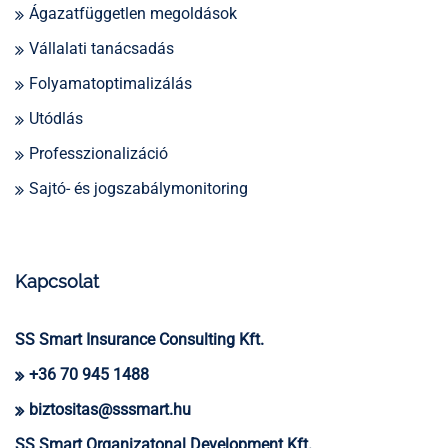
Ágazatfüggetlen megoldások
Vállalati tanácsadás
Folyamatoptimalizálás
Utódlás
Professzionalizáció
Sajtó- és jogszabálymonitoring
Kapcsolat
SS Smart Insurance Consulting Kft.
+36 70 945 1488
biztositas@sssmart.hu
SS Smart Organizatonal Development Kft.