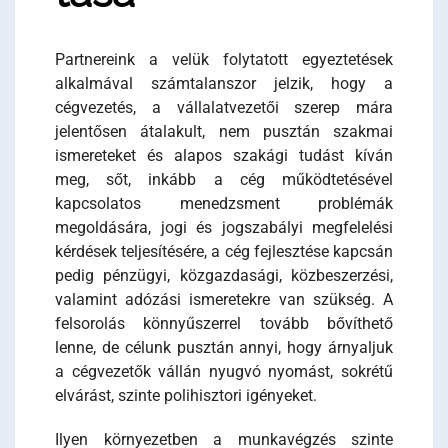
Partnereink a velük folytatott egyeztetések
alkalmával számtalanszor jelzik, hogy a
cégvezetés, a vállalatvezetői szerep mára
jelentősen átalakult, nem pusztán szakmai
ismereteket és alapos szakági tudást kíván
meg, sőt, inkább a cég működtetésével
kapcsolatos menedzsment problémák
megoldására, jogi és jogszabályi megfelelési
kérdések teljesítésére, a cég fejlesztése kapcsán
pedig pénzügyi, közgazdasági, közbeszerzési,
valamint adózási ismeretekre van szükség. A
felsorolás könnyűszerrel tovább bővíthető
lenne, de célunk pusztán annyi, hogy árnyaljuk
a cégvezetők vállán nyugvó nyomást, sokrétű
elvárást, szinte polihisztori igényeket.
Ilyen környezetben a munkavégzés szinte