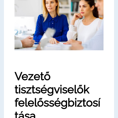
Vezető
tisztségviselők
felelősségbiztosí
tása