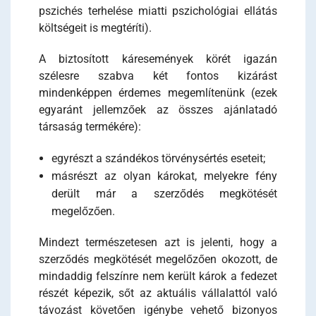
pszichés terhelése miatti pszichológiai ellátás
költségeit is megtéríti).
A biztosított káresemények körét igazán
szélesre szabva két fontos kizárást
mindenképpen érdemes megemlítenünk (ezek
egyaránt jellemzőek az összes ajánlatadó
társaság termékére):
egyrészt a szándékos törvénysértés eseteit;
másrészt az olyan károkat, melyekre fény
derült már a szerződés megkötését
megelőzően.
Mindezt természetesen azt is jelenti, hogy a
szerződés megkötését megelőzően okozott, de
mindaddig felszínre nem került károk a fedezet
részét képezik, sőt az aktuális vállalattól való
távozást követően igénybe vehető bizonyos