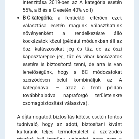
intenzítása 2019-ben az A kategória esetén
55%, a B és a C esetén 40% volt)
B-C-kategória
: a fentiektől eltérően ezek
választása esetén magunk választhatunk
növényenként a rendelkezésre álló
kockázatok közül (például módunkban áll az
őszi kalászosokat jég és tűz, de az őszi
káposztarepce jég, tűz és vihar kockázatok
esetére is biztosítottá tenni, de arra is van
lehetőségünk, hogy a BC módozatokat
szerződésen belül kombináljuk az A
kategóriával – azaz a fenti példán
továbbhaladva napraforgó területeinkre
csomagbiztosítást választva).
A díjtámogatott biztosítás kötése esetén fontos
tudnivaló, hogy az adott, biztosítani kívánt
kultúránk teljes termőterületét a szerződés