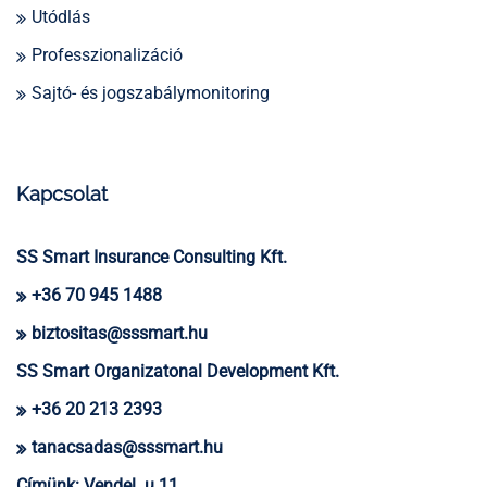
Utódlás
Professzionalizáció
Sajtó- és jogszabálymonitoring
Kapcsolat
SS Smart Insurance Consulting Kft.
+36 70 945 1488
biztositas@sssmart.hu
SS Smart Organizatonal Development Kft.
+36 20 213 2393
tanacsadas@sssmart.hu
Címünk:
Vendel. u 11.,