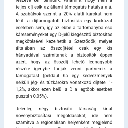
részévé kell tennünk, valamint, hogy nem a
teljes díj esik az állami támogatás hatálya alá.
A szabályok szerint a 20% alatti károkat nem
téríti a díjtámogatott biztosítás egy kockázat
esetében sem, így az ebbe a tartományba eső
káreseményeket egy D-jelű kiegészítő biztosítás
megkötésével kezelhetik a Szerződők, melyet
általában az összdíjtétel csak egy kis
hányadával számítanak a biztosítók éppen
azért, hogy az összdíj lehető legnagyobb
részére igénybe tudják venni partnereik a
támogatást (például ha egy kedvezmények
nélküli jég- és tűzkárokra vonatkozó díjtétel 1-
1,2%, akkor ezen belül a D a legtöbb esetben
pusztán 0,05%).
Jelenleg négy biztosító társaság kínál
növénybiztosítási megoldásokat, ide nem
számítva a regionálisan helyenként megjelenő