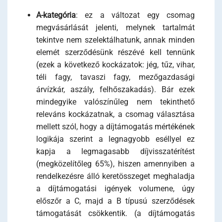
A-kategória
: ez a változat egy csomag
megvásárlását jelenti, melynek tartalmát
tekintve nem szelektálhatunk, annak minden
elemét szerződésünk részévé kell tennünk
(ezek a következő kockázatok: jég, tűz, vihar,
téli fagy, tavaszi fagy, mezőgazdasági
árvízkár, aszály, felhőszakadás). Bár ezek
mindegyike valószínűleg nem tekinthető
releváns kockázatnak, a csomag választása
mellett szól, hogy a díjtámogatás mértékének
logikája szerint a legnagyobb eséllyel ez
kapja a legmagasabb díjvisszatérítést
(megközelítőleg 65%), hiszen amennyiben a
rendelkezésre álló keretösszeget meghaladja
a díjtámogatási igények volumene, úgy
előszőr a C, majd a B típusú szerződések
támogatását csökkentik. (a díjtámogatás