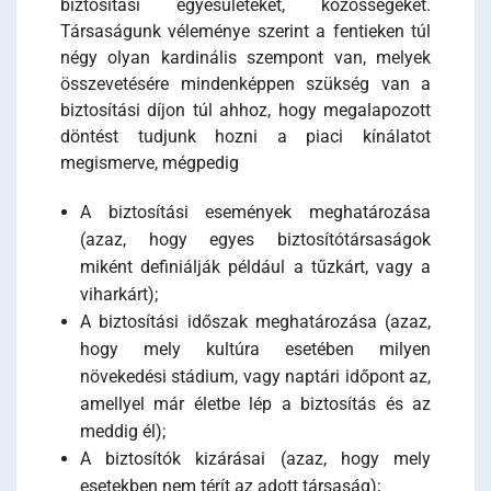
biztosítási egyesületeket, közösségeket.
Társaságunk véleménye szerint a fentieken túl
négy olyan kardinális szempont van, melyek
összevetésére mindenképpen szükség van a
biztosítási díjon túl ahhoz, hogy megalapozott
döntést tudjunk hozni a piaci kínálatot
megismerve, mégpedig
A biztosítási események meghatározása
(azaz, hogy egyes biztosítótársaságok
miként definiálják például a tűzkárt, vagy a
viharkárt);
A biztosítási időszak meghatározása (azaz,
hogy mely kultúra esetében milyen
növekedési stádium, vagy naptári időpont az,
amellyel már életbe lép a biztosítás és az
meddig él);
A biztosítók kizárásai (azaz, hogy mely
esetekben nem térít az adott társaság);