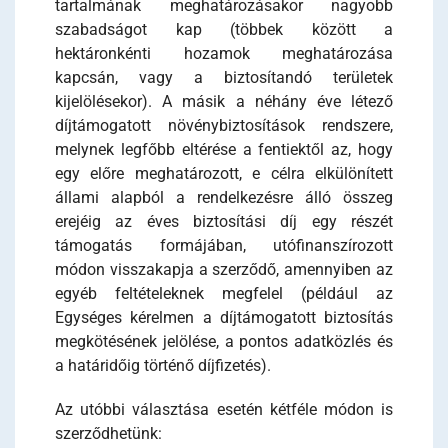
tartalmának meghatározásakor nagyobb
szabadságot kap (többek között a
hektáronkénti hozamok meghatározása
kapcsán, vagy a biztosítandó területek
kijelölésekor). A másik a néhány éve létező
díjtámogatott növénybiztosítások rendszere,
melynek legfőbb eltérése a fentiektől az, hogy
egy előre meghatározott, e célra elkülönített
állami alapból a rendelkezésre álló összeg
erejéig az éves biztosítási díj egy részét
támogatás formájában, utófinanszírozott
módon visszakapja a szerződő, amennyiben az
egyéb feltételeknek megfelel (például az
Egységes kérelmen a díjtámogatott biztosítás
megkötésének jelölése, a pontos adatközlés és
a határidőig történő díjfizetés).
Az utóbbi választása esetén kétféle módon is
szerződhetünk: