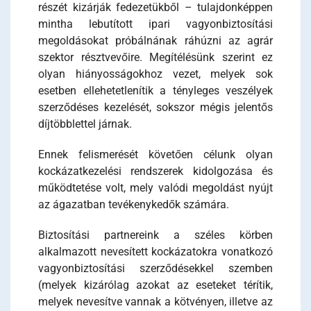
részét kizárják fedezetükből – tulajdonképpen
mintha lebutított ipari vagyonbiztosítási
megoldásokat próbálnának ráhúzni az agrár
szektor résztvevőire. Megítélésünk szerint ez
olyan hiányosságokhoz vezet, melyek sok
esetben ellehetetlenítik a tényleges veszélyek
szerződéses kezelését, sokszor mégis jelentős
díjtöbblettel járnak.
Ennek felismerését követően célunk olyan
kockázatkezelési rendszerek kidolgozása és
működtetése volt, mely valódi megoldást nyújt
az ágazatban tevékenykedők számára.
Biztosítási partnereink a széles körben
alkalmazott nevesített kockázatokra vonatkozó
vagyonbiztosítási szerződésekkel szemben
(melyek kizárólag azokat az eseteket térítik,
melyek nevesítve vannak a kötvényen, illetve az