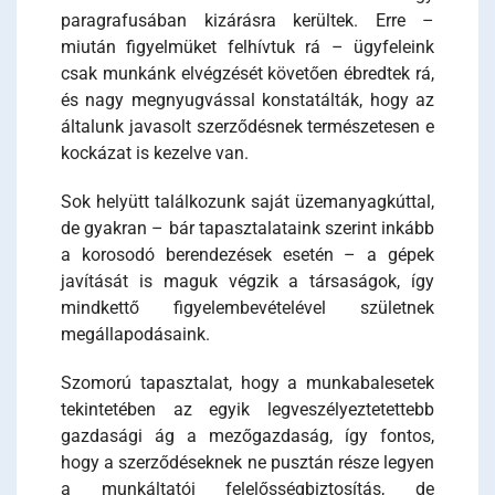
paragrafusában kizárásra kerültek. Erre –
miután figyelmüket felhívtuk rá – ügyfeleink
csak munkánk elvégzését követően ébredtek rá,
és nagy megnyugvással konstatálták, hogy az
általunk javasolt szerződésnek természetesen e
kockázat is kezelve van.
Sok helyütt találkozunk saját üzemanyagkúttal,
de gyakran – bár tapasztalataink szerint inkább
a korosodó berendezések esetén – a gépek
javítását is maguk végzik a társaságok, így
mindkettő figyelembevételével születnek
megállapodásaink.
Szomorú tapasztalat, hogy a munkabalesetek
tekintetében az egyik legveszélyeztetettebb
gazdasági ág a mezőgazdaság, így fontos,
hogy a szerződéseknek ne pusztán része legyen
a munkáltatói felelősségbiztosítás, de