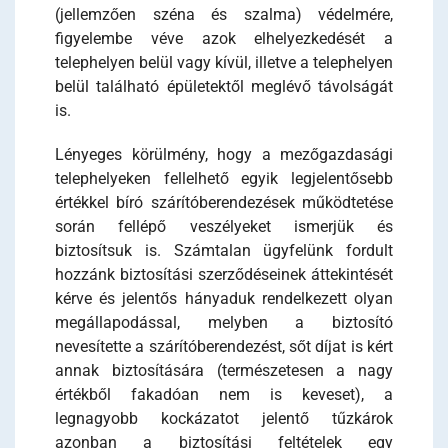
(jellemzően széna és szalma) védelmére,
figyelembe véve azok elhelyezkedését a
telephelyen belül vagy kívül, illetve a telephelyen
belül található épületektől meglévő távolságát
is.
Lényeges körülmény, hogy a mezőgazdasági
telephelyeken fellelhető egyik legjelentősebb
értékkel bíró szárítóberendezések működtetése
során fellépő veszélyeket ismerjük és
biztosítsuk is. Számtalan ügyfelünk fordult
hozzánk biztosítási szerződéseinek áttekintését
kérve és jelentős hányaduk rendelkezett olyan
megállapodással, melyben a biztosító
nevesítette a szárítóberendezést, sőt díjat is kért
annak biztosítására (természetesen a nagy
értékből fakadóan nem is keveset), a
legnagyobb kockázatot jelentő tűzkárok
azonban a biztosítási feltételek egy