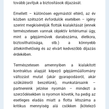
tovább javítjuk a biztosítások díjazását.
Emellett – különösen egymástól eltérő, az év
közben szétszórt évfordulók esetében – igény
szerint megkíséreljük flották kialakítását (ennek
természetesen vannak objektív kritériumai úgy,
mint a gépjárművek darabszáma, életkora,
biztosíthatósága, stb.) a könnyebb
áttekinthetőség és az elvárt kedvezőbb díjazás
érdekében.
Természetesen amennyiben a kialakított
kontraktus alapját képező gépjárműállomány
változást mutat (akár gyarapodásról, akár
szűkülésről beszélünk), munkatársaink –
partnereink jelzése nyomán – mindezt a
szerződésekben is nyomon követik, ha pedig az
esetleges eladás miatt a flotta létszáma a
kritikus mennyiség alá csökken (kötelező