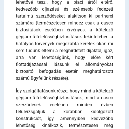
lehetővé teszi, hogy a piaci ártól eltérő,
kedvezőbb díjazású és szélesebb fedezeti
tartalmú szerződéseket alakítson ki partnerei
számára (természetesen mindez csak a casco
biztosítások esetében érvényes, a kötelező
gépjármű-felelősségbiztosítások tekintetében a
hatályos törvények megszabta keretek okán mi
sem tudunk eltérni a meghirdetett díjaktól, igaz,
arra van lehetőségünk, hogy előre kért
flottadíjazással lássunk el állományokat
biztosítói befogadás esetén meghatározott
számú ügyfelünk részére).
Így szolgáltatásunk része, hogy mind a kötelező
gépjármű-felelősségbiztosítások, mind a casco
szerződések esetében minden évben
felülvizsgáljuk a korábban kidolgozott
konstrukciót, így amennyiben kedvezőbb
lehetőség kínálkozik, természetesen még