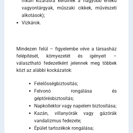
ritkán kizárásra kerülnek a nagyobb értékű
vagyontárgyak, műszaki cikkek, művészeti
alkotások);
Vízkárok.
Mindezen felül – figyelembe véve a társasház
felépítését, környezetét és igényeit –
választható fedezetként jelennek meg többek
közt az alábbi kockázatok:
Felelősségbiztosítás;
Felvonó rongálása és
géptörésbiztosítás;
Napkollektor vagy napelem biztosítása;
Kazán, villanyórák vagy gázórák
vandalizmus fedezete;
Épület tartozékok rongálása;