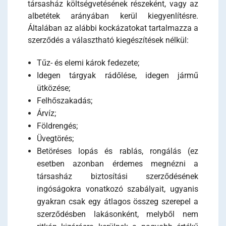
társasház költségvetésének részeként, vagy az
albetétek arányában kerül kiegyenlítésre.
Általában az alábbi kockázatokat tartalmazza a
szerződés a választható kiegészítések nélkül:
Tűz- és elemi károk fedezete;
Idegen tárgyak rádőlése, idegen jármű
ütközése;
Felhőszakadás;
Árvíz;
Földrengés;
Üvegtörés;
Betöréses lopás és rablás, rongálás (ez
esetben azonban érdemes megnézni a
társasház biztosítási szerződésének
ingóságokra vonatkozó szabályait, ugyanis
gyakran csak egy átlagos összeg szerepel a
szerződésben lakásonként, melyből nem