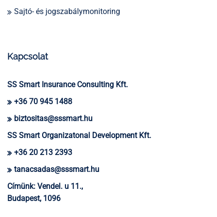
Sajtó- és jogszabálymonitoring
Kapcsolat
SS Smart Insurance Consulting Kft.
+36 70 945 1488
biztositas@sssmart.hu
SS Smart Organizatonal Development Kft.
+36 20 213 2393
tanacsadas@sssmart.hu
Címünk:
Vendel. u 11.,
Budapest, 1096