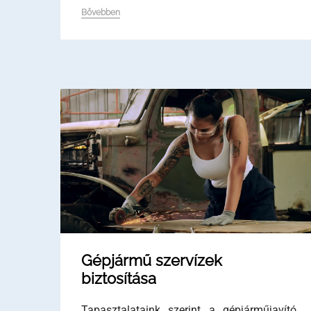
Bővebben
Gépjármű szervízek
biztosítása
Tapasztalataink szerint a gépjárműjavító