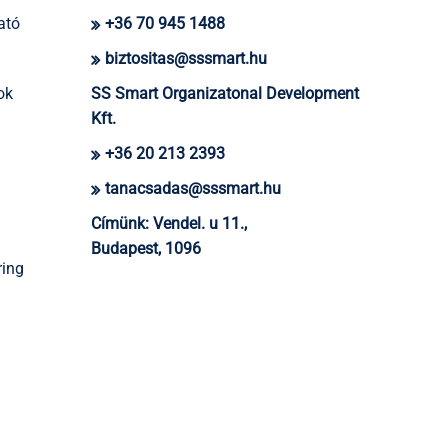
ató
+36 70 945 1488
biztositas@sssmart.hu
ok
SS Smart Organizatonal Development
Kft.
+36 20 213 2393
tanacsadas@sssmart.hu
Címünk:
Vendel. u 11.,
Budapest, 1096
ring