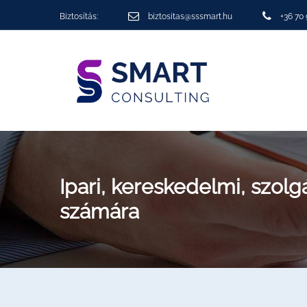
Biztosítás:
biztositas@sssmart.hu
+36 70
Ipari, kereskedelmi, szolg
számára