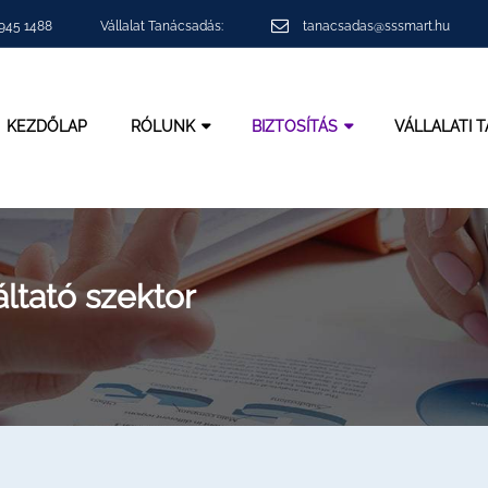
 945 1488
Vállalat Tanácsadás:
tanacsadas@sssmart.hu
KEZDŐLAP
RÓLUNK
BIZTOSÍTÁS
VÁLLALATI 
áltató szektor