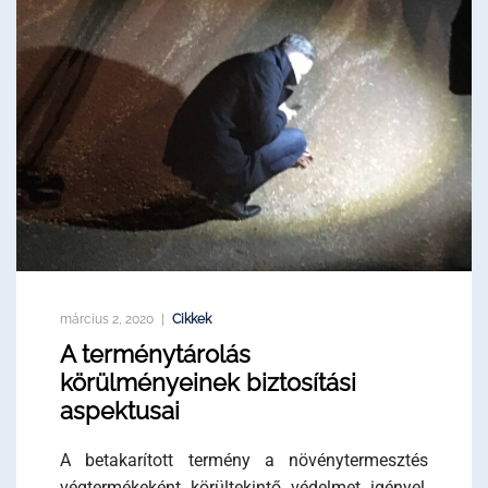
március 2, 2020
Cikkek
A terménytárolás
körülményeinek biztosítási
aspektusai
A betakarított termény a növénytermesztés
végtermékeként körültekintő védelmet igényel,