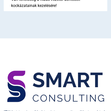
kockázatainak kezelésére!