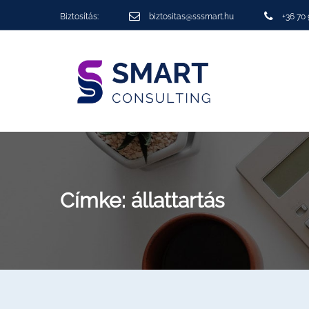
Biztosítás:
biztositas@sssmart.hu
+36 70
Címke:
állattartás