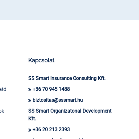
Kapcsolat
SS Smart Insurance Consulting Kft.
ató
+36 70 945 1488
biztositas@sssmart.hu
ok
SS Smart Organizatonal Development
Kft.
+36 20 213 2393