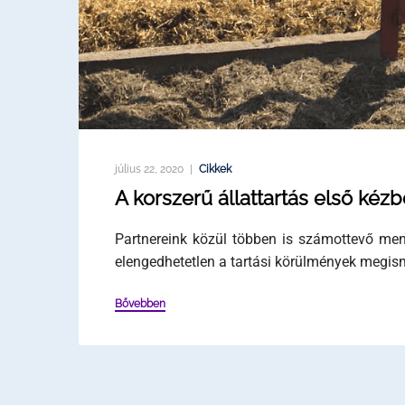
július 22, 2020
Cikkek
A korszerű állattartás első kézb
Partnereink közül többen is számottevő menn
elengedhetetlen a tartási körülmények megis
Bővebben