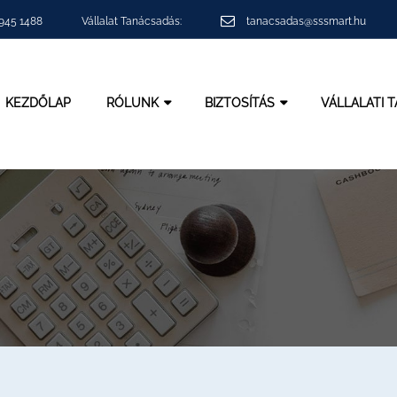
 945 1488
Vállalat Tanácsadás:
tanacsadas@sssmart.hu
KEZDŐLAP
RÓLUNK
BIZTOSÍTÁS
VÁLLALATI 