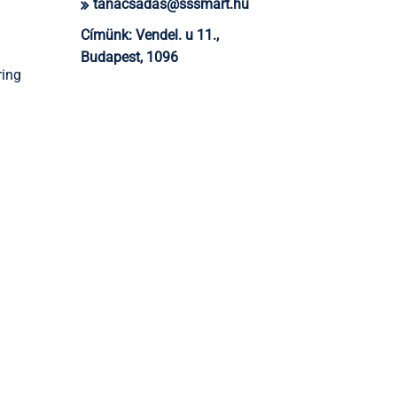
tanacsadas@sssmart.hu
Címünk:
Vendel. u 11.,
Budapest, 1096
ring