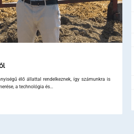
ől
yiségű élő állattal rendelkeznek, így számunkra is
merése, a technológia és…