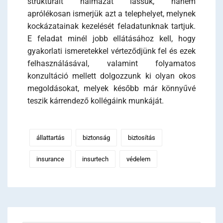
strukturált halmazát lássuk, hanem
aprólékosan ismerjük azt a telephelyet, melynek
kockázatainak kezelését feladatunknak tartjuk.
E feladat minél jobb ellátásához kell, hogy
gyakorlati ismeretekkel vérteződjünk fel és ezek
felhasználásával, valamint folyamatos
konzultáció mellett dolgozzunk ki olyan okos
megoldásokat, melyek később már könnyűvé
teszik kárrendező kollégáink munkáját.
állattartás
biztonság
biztosítás
insurance
insurtech
védelem