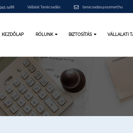
 945 1488
Vállalat Tanácsadás:
tanacsadas@sssmart.hu
KEZDŐLAP
RÓLUNK
BIZTOSÍTÁS
VÁLLALATI 