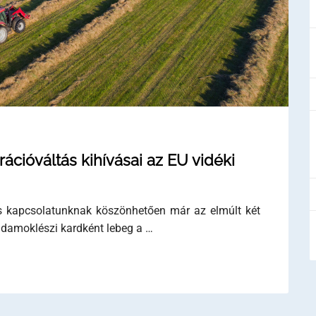
rációváltás kihívásai az EU vidéki
os kapcsolatunknak köszönhetően már az elmúlt két
g damoklészi kardként lebeg a …