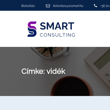
Biztosítás:
biztositas@sssmart.hu
+36 70
Címke:
vidék