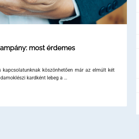
i kampány: most érdemes
os kapcsolatunknak köszönhetően már az elmúlt két
g damoklészi kardként lebeg a …