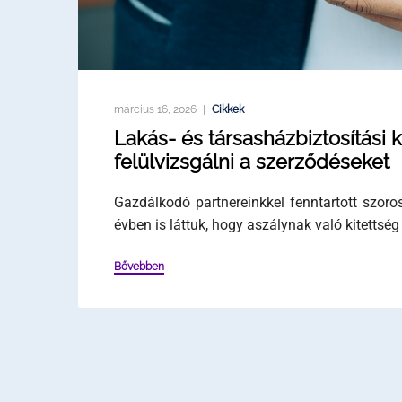
március 16, 2026
Cikkek
Lakás- és társasházbiztosítás
felülvizsgálni a szerződéseket
Gazdálkodó partnereinkkel fenntartott szor
évben is láttuk, hogy aszálynak való kitettsé
Bővebben