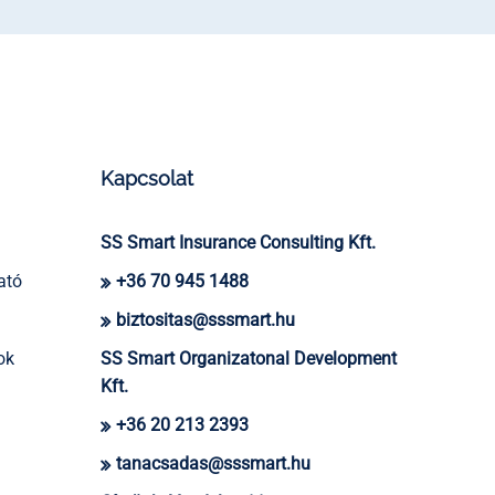
Kapcsolat
SS Smart Insurance Consulting Kft.
ató
+36 70 945 1488
biztositas@sssmart.hu
ok
SS Smart Organizatonal Development
Kft.
+36 20 213 2393
tanacsadas@sssmart.hu