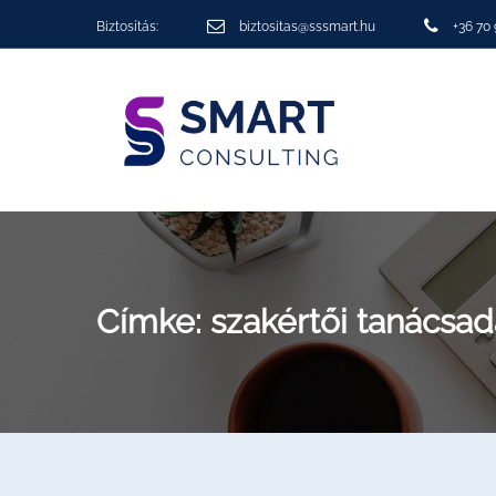
Biztosítás:
biztositas@sssmart.hu
+36 70
Címke:
szakértői tanácsad