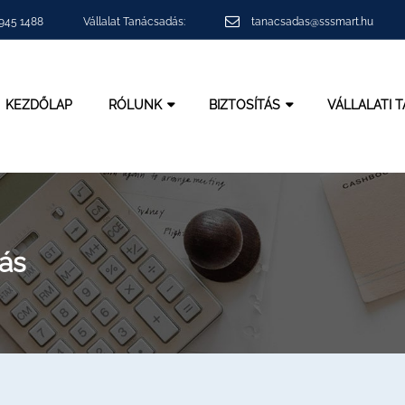
 945 1488
Vállalat Tanácsadás:
tanacsadas@sssmart.hu
KEZDŐLAP
RÓLUNK
BIZTOSÍTÁS
VÁLLALATI 
ás