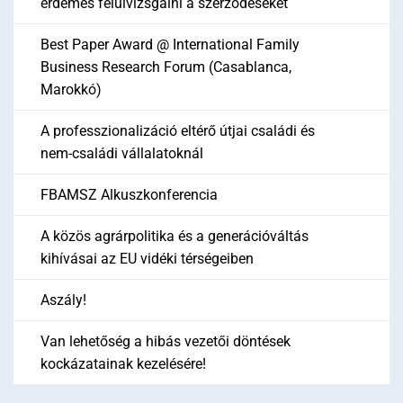
érdemes felülvizsgálni a szerződéseket
Best Paper Award @ International Family
Business Research Forum (Casablanca,
Marokkó)
A professzionalizáció eltérő útjai családi és
nem-családi vállalatoknál
FBAMSZ Alkuszkonferencia
A közös agrárpolitika és a generációváltás
kihívásai az EU vidéki térségeiben
Aszály!
Van lehetőség a hibás vezetői döntések
kockázatainak kezelésére!