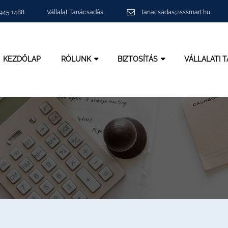
 945 1488
Vállalat Tanácsadás:
tanacsadas@sssmart.hu
KEZDŐLAP
RÓLUNK
BIZTOSÍTÁS
VÁLLALATI 