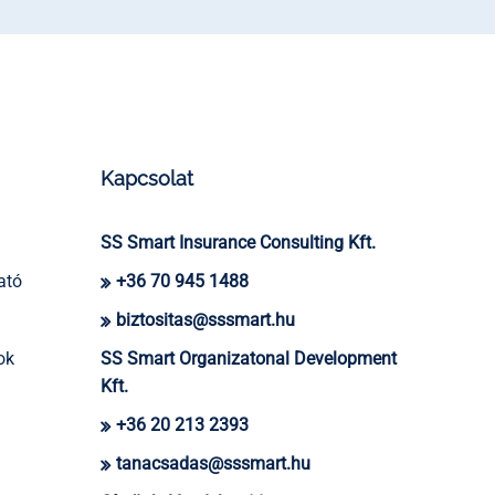
Kapcsolat
SS Smart Insurance Consulting Kft.
ató
+36 70 945 1488
biztositas@sssmart.hu
ok
SS Smart Organizatonal Development
Kft.
+36 20 213 2393
tanacsadas@sssmart.hu