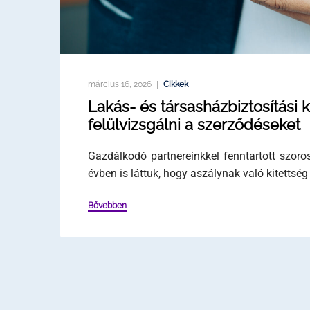
március 16, 2026
Cikkek
Lakás- és társasházbiztosítás
felülvizsgálni a szerződéseket
Gazdálkodó partnereinkkel fenntartott szor
évben is láttuk, hogy aszálynak való kitettsé
Bővebben