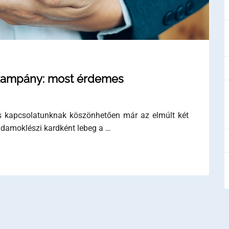
i kampány: most érdemes
os kapcsolatunknak köszönhetően már az elmúlt két
g damoklészi kardként lebeg a …