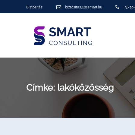
Biztosítás:
biztositas@sssmart.hu
+36 70
Címke:
lakóközösség