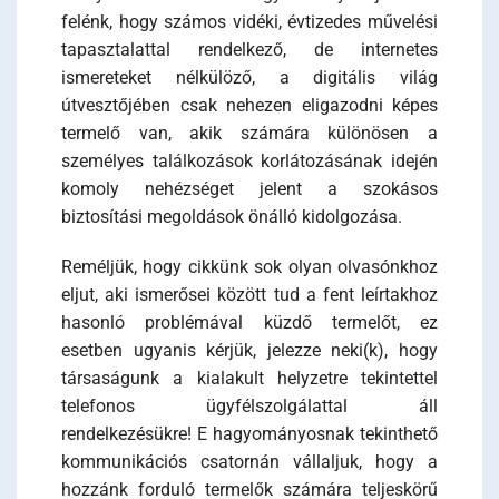
felénk, hogy számos vidéki, évtizedes művelési
tapasztalattal rendelkező, de internetes
ismereteket nélkülöző, a digitális világ
útvesztőjében csak nehezen eligazodni képes
termelő van, akik számára különösen a
személyes találkozások korlátozásának idején
komoly nehézséget jelent a szokásos
biztosítási megoldások önálló kidolgozása.
Reméljük, hogy cikkünk sok olyan olvasónkhoz
eljut, aki ismerősei között tud a fent leírtakhoz
hasonló problémával küzdő termelőt, ez
esetben ugyanis kérjük, jelezze neki(k), hogy
társaságunk a kialakult helyzetre tekintettel
telefonos ügyfélszolgálattal áll
rendelkezésükre! E hagyományosnak tekinthető
kommunikációs csatornán vállaljuk, hogy a
hozzánk forduló termelők számára teljeskörű