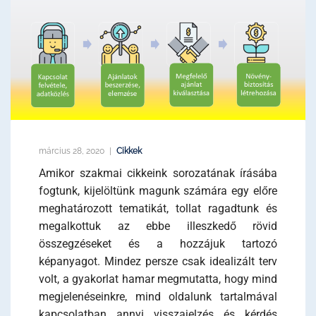
március 28, 2020
Cikkek
Amikor szakmai cikkeink sorozatának írásába
fogtunk, kijelöltünk magunk számára egy előre
meghatározott tematikát, tollat ragadtunk és
megalkottuk az ebbe illeszkedő rövid
összegzéseket és a hozzájuk tartozó
képanyagot. Mindez persze csak idealizált terv
volt, a gyakorlat hamar megmutatta, hogy mind
megjelenéseinkre, mind oldalunk tartalmával
kapcsolatban annyi visszajelzés és kérdés