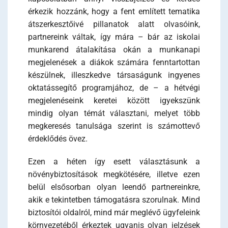
érkezik hozzánk, hogy a fent említett tematika
átszerkesztőivé pillanatok alatt olvasóink,
partnereink váltak, így mára – bár az iskolai
munkarend átalakítása okán a munkanapi
megjelenések a diákok számára fenntartottan
készülnek, illeszkedve társaságunk ingyenes
oktatássegítő programjához, de – a hétvégi
megjelenéseink keretei között igyekszünk
mindig olyan témát választani, melyet több
megkeresés tanulsága szerint is számottevő
érdeklődés övez.
Ezen a héten így esett választásunk a
növénybiztosítások megkötésére, illetve ezen
belül elsősorban olyan leendő partnereinkre,
akik e tekintetben támogatásra szorulnak. Mind
biztosítói oldalról, mind már meglévő ügyfeleink
környezetéből érkeztek ugyanis olyan jelzések