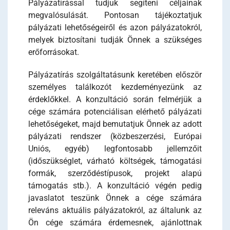
Pályázatírással tudjuk segíteni céljainak
megvalósulását. Pontosan tájékoztatjuk
pályázati lehetőségeiről és azon pályázatokról,
melyek biztosítani tudják Önnek a szükséges
erőforrásokat.
Pályázatírás szolgáltatásunk keretében először
személyes találkozót kezdeményezünk az
érdeklőkkel. A konzultáció során felmérjük a
cége számára potenciálisan elérhető pályázati
lehetőségeket, majd bemutatjuk Önnek az adott
pályázati rendszer (közbeszerzési, Európai
Uniós, egyéb) legfontosabb jellemzőit
(időszükséglet, várható költségek, támogatási
formák, szerződéstípusok, projekt alapú
támogatás stb.). A konzultáció végén pedig
javaslatot teszünk Önnek a cége számára
releváns aktuális pályázatokról, az általunk az
Ön cége számára érdemesnek, ajánlottnak